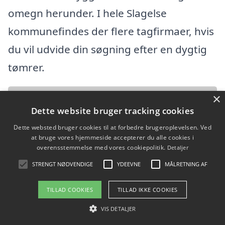
omegn herunder. I hele Slagelse
kommunefindes der flere tagfirmaer, hvis
du vil udvide din søgning efter en dygtig
tømrer.
×
AllRound2you ApS
Dette website bruger tracking cookies
Fladholtevej 8, 4200 Slagelse
Dette websted bruger cookies til at forbedre brugeroplevelsen. Ved
at bruge vores hjemmeside accepterer du alle cookies i
Ansatte:
overensstemmelse med vores cookiepolitik.
Detaljer
Startdato: 15. juni 2024,
STRENGT NØDVENDIGE
YDEEVNE
MÅLRETNING AF
Virksomhedsform: Anpartsselskab
TILLAD COOKIES
TILLAD IKKE COOKIES
CVR: 44902869
VIS DETALJER