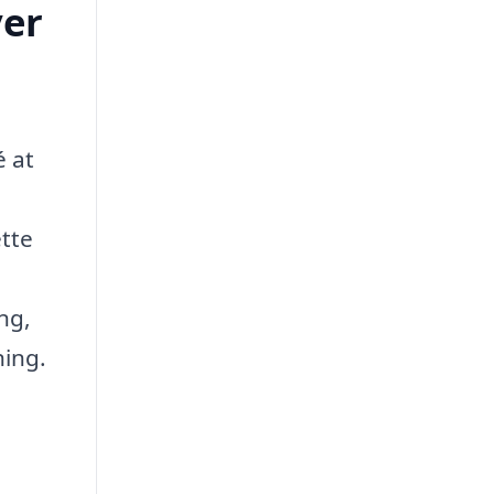
ver
é at
ette
ng,
ning.