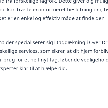
ud fra forskellige fagfolk. Dette giver dig mul
 du kan træffe en informeret beslutning om, h
Det er en enkel og effektiv måde at finde den
a der specialiserer sig i tagdækning i Over D
ellige services, som sikrer, at dit hjem forbli
r brug for et helt nyt tag, løbende vedligehol
sperter klar til at hjælpe dig.