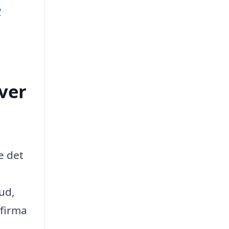
?
ver
e det
 ud,
 firma