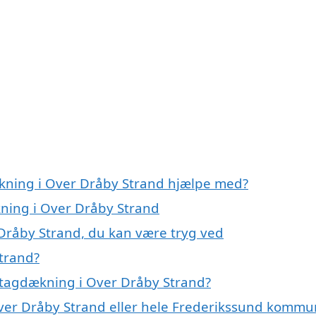
ækning i Over Dråby Strand hjælpe med?
kning i Over Dråby Strand
Dråby Strand, du kan være tryg ved
trand?
 tagdækning i Over Dråby Strand?
Over Dråby Strand eller hele Frederikssund komm