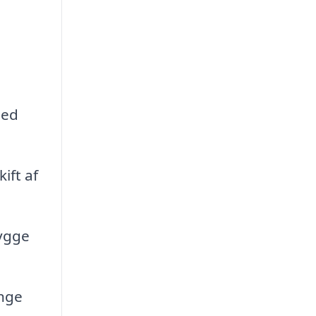
med
ift af
bygge
ænge