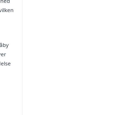
ighed
vilken
råby
ver
delse