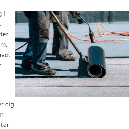
 i
t
 der
em.
avet
t
r dig
an
fter