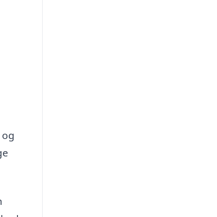
l og
ge
n