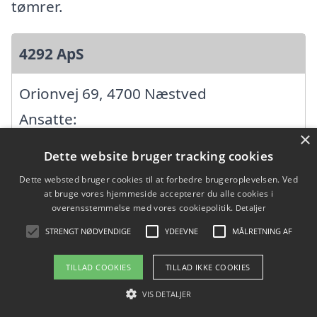
tømrer.
4292 ApS
Orionvej 69, 4700 Næstved
Ansatte:
×
Startdato: 22. april 2021,
Dette website bruger tracking cookies
Virksomhedsform: Anpartsselskab
Dette websted bruger cookies til at forbedre brugeroplevelsen. Ved
CVR: 42330116
at bruge vores hjemmeside accepterer du alle cookies i
overensstemmelse med vores cookiepolitik.
Detaljer
STRENGT NØDVENDIGE
YDEEVNE
MÅLRETNING AF
A.P. Transport v/ Allan Bo Pedersen
TILLAD COOKIES
TILLAD IKKE COOKIES
Halfdan Rasmussens Vej 39, 4700
VIS DETALJER
Næstved