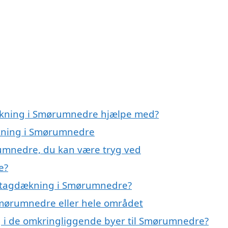
dækning i Smørumnedre hjælpe med?
ækning i Smørumnedre
umnedre, du kan være tryg ved
e?
å tagdækning i Smørumnedre?
Smørumnedre eller hele området
ng i de omkringliggende byer til Smørumnedre?