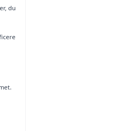
er, du
ficere
rmet.