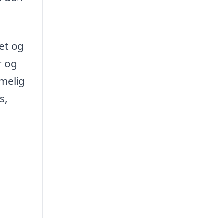
et og
r og
imelig
s,