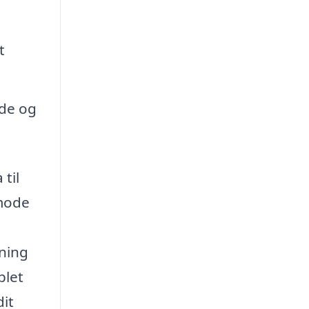
t
de og
til
nmode
tning
plet
dit