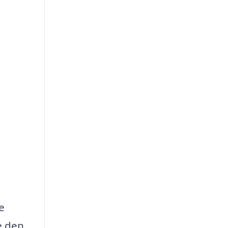
e
e den