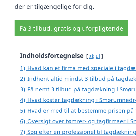
der er tilgængelige for dig.
Få 3 tilbud, gratis og uforpligtende
Indholdsfortegnelse
skjul
1)
Hvad kan et firma med speciale i tag
2)
Indhent altid mindst 3 tilbud på tagd
3)
Få nemt 3 tilbud på tagdækning i Smør
4)
Hvad koster tagdækning i Smørumnedr
5)
Hvad er med til at bestemme prisen p
6)
Oversigt over tømrer- og tagfirmaer i 
7)
Søg efter en professionel til tagdækni