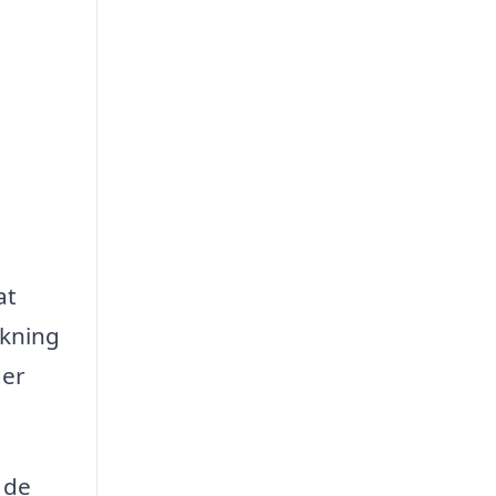
at
ækning
ger
 de