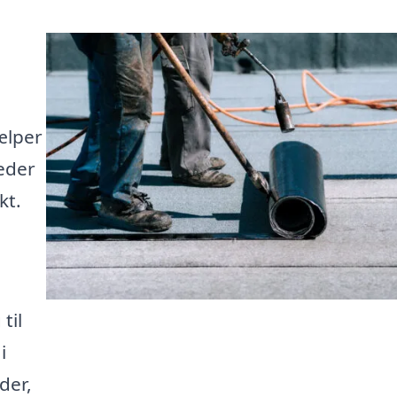
ælper
heder
kt.
til
i
der,