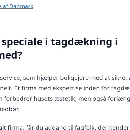
le af Danmark
speciale i tagdækning i
med?
ervice, som hjælper boligejere med at sikre, 
ionelt. Et firma med ekspertise inden for tagd
kun forbedrer husets æstetik, men også forlæn
nedbør.
t firma, får du adgang til fagfolk, der kender