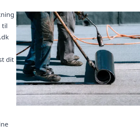
kning
til
.dk
t dit
ine