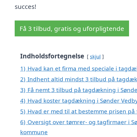
succes!
Få 3 tilbud, gratis og uforpligtende
Indholdsfortegnelse
skjul
1)
Hvad kan et firma med speciale i tagd
2)
Indhent altid mindst 3 tilbud på tagdæ
3)
Få nemt 3 tilbud på tagdækning i Sønd
4)
Hvad koster tagdækning i Sønder Vedb
5)
Hvad er med til at bestemme prisen på
6)
Oversigt over tømrer- og tagfirmaer i 
kommune