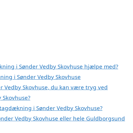
ækning i Sønder Vedby Skovhuse hjælpe med?
kning i Sønder Vedby Skovhuse
er Vedby Skovhuse, du kan være tryg ved
y Skovhuse?
 tagdækning i Sønder Vedby Skovhuse?
Sønder Vedby Skovhuse eller hele Guldborgsund