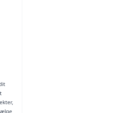
dit
t
ekter,
vælge