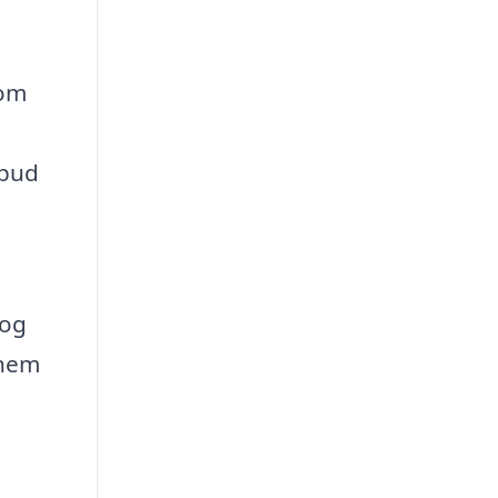
som
lbud
 og
nnem