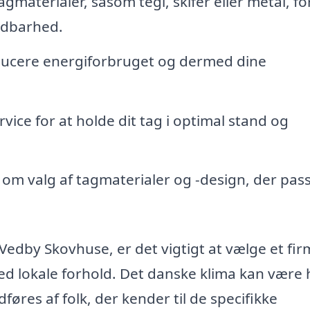
agmaterialer, såsom tegl, skifer eller metal, fo
ldbarhed.
ducere energiforbruget og dermed dine
ice for at holde dit tag i optimal stand og
om valg af tagmaterialer og -design, der passe
edby Skovhuse, er det vigtigt at vælge et fir
d lokale forhold. Det danske klima kan være 
dføres af folk, der kender til de specifikke