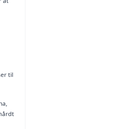
r at
r til
ma,
hårdt