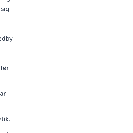
 sig
Vedby
 før
har
tik.