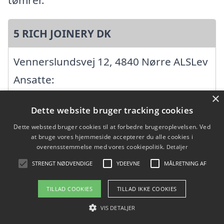
5 RICH JOINERY DK
Vennerslundsvej 12, 4840 Nørre ALSLev
Ansatte:
Startdato: 01. juli 2026,
×
Dette website bruger tracking cookies
Virksomhedsform:
Dette websted bruger cookies til at forbedre brugeroplevelsen. Ved
Enkeltmandsvirksomhed
at bruge vores hjemmeside accepterer du alle cookies i
overensstemmelse med vores cookiepolitik.
Detaljer
CVR: 46570804
STRENGT NØDVENDIGE
YDEEVNE
MÅLRETNING AF
A. Bækkel
TILLAD COOKIES
TILLAD IKKE COOKIES
VIS DETALJER
Lillebrændevej 34, 4850 Stubbekøbing