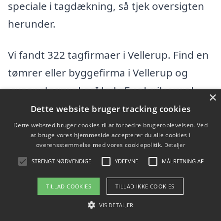
speciale i tagdækning, så tjek oversigten
herunder.
Vi fandt 322 tagfirmaer i Vellerup. Find en
tømrer eller byggefirma i Vellerup og
omegn herunder. I hele Frederikssund
×
kommunefindes der flere tagfirmaer, hvis
Dette website bruger tracking cookies
du vil udvide din søgning efter en dygtig
Dette websted bruger cookies til at forbedre brugeroplevelsen. Ved
at bruge vores hjemmeside accepterer du alle cookies i
tømrer.
overensstemmelse med vores cookiepolitik.
Detaljer
STRENGT NØDVENDIGE
YDEEVNE
MÅLRETNING AF
24Byg Gruppen ApS
TILLAD COOKIES
TILLAD IKKE COOKIES
Havnegade 15, 3600 Frederikssund
VIS DETALJER