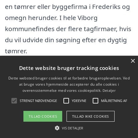
en tømrer eller byggefirma i Frederiks og
omegn herunder. I hele Viborg
kommunefindes der flere tagfirmaer, hvis
du vil udvide din søgning efter en dygtig
tømrer.
×
Dette website bruger tracking cookies
A.L Tømrermester ApS
Dette websted bruger cookies til at forbedre brugeroplevelsen. Ved
at bruge vores hjemmeside accepterer du alle cookies i
Pebermyntevej 1, 8800 Viborg
overensstemmelse med vores cookiepolitik.
Detaljer
Ansatte:
STRENGT NØDVENDIGE
YDEEVNE
MÅLRETNING AF
Startdato: 23. september 2024,
TILLAD COOKIES
TILLAD IKKE COOKIES
Virksomhedsform: Anpartsselskab
VIS DETALJER
CVR: 45102467