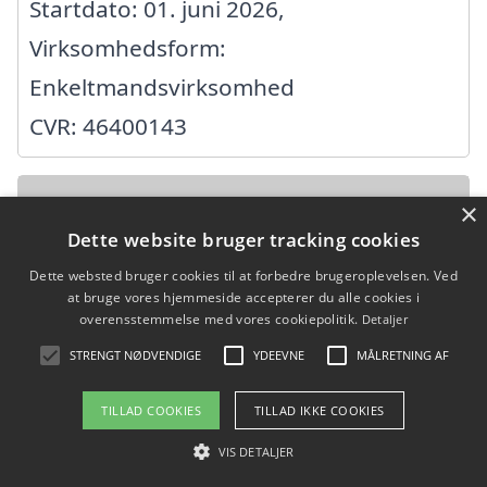
Startdato: 01. juni 2026,
Virksomhedsform:
Enkeltmandsvirksomhed
CVR: 46400143
Aknad ApS
×
Dette website bruger tracking cookies
Grunderupvej 3, 4683 Rønnede
Dette websted bruger cookies til at forbedre brugeroplevelsen. Ved
at bruge vores hjemmeside accepterer du alle cookies i
Ansatte:
overensstemmelse med vores cookiepolitik.
Detaljer
Startdato: 24. marts 2022,
STRENGT NØDVENDIGE
YDEEVNE
MÅLRETNING AF
Virksomhedsform: Anpartsselskab
TILLAD COOKIES
TILLAD IKKE COOKIES
CVR: 43152122
VIS DETALJER