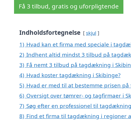
Få 3 tilbud, gratis og uforpligtende
Indholdsfortegnelse
skjul
1)
Hvad kan et firma med speciale i tagdæ
2)
Indhent altid mindst 3 tilbud på tagdæk
3)
Få nemt 3 tilbud på tagdækning i Skibi
4)
Hvad koster tagdækning i Skibinge?
5)
Hvad er med til at bestemme prisen på 
6)
Oversigt over tømrer- og tagfirmaer i 
7)
Søg efter en professionel til tagdækning
8)
Find et firma til tagdækning i regioner