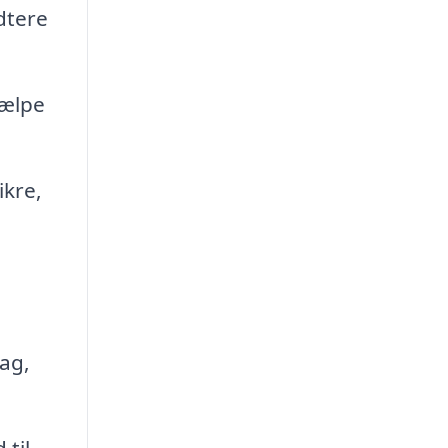
dtere
jælpe
ikre,
tag,
til