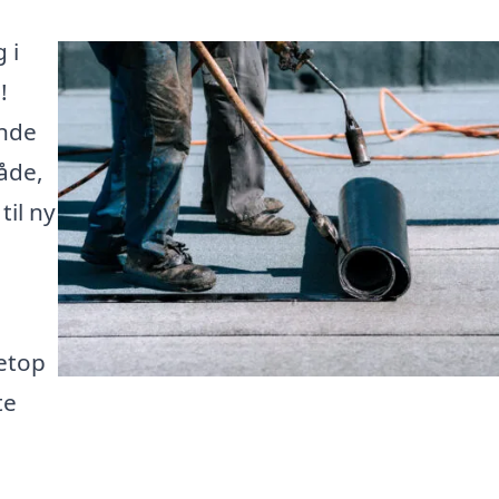
 i
!
inde
åde,
til ny
netop
te