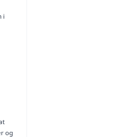
 i
at
er og