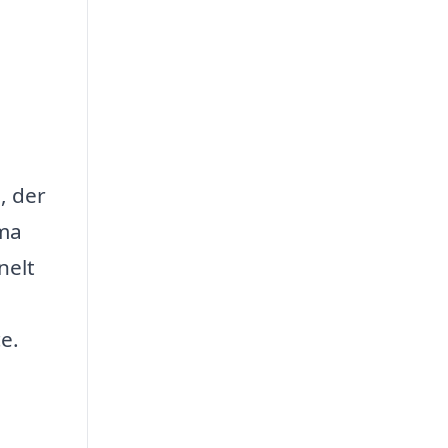
, der
rma
nelt
ce.