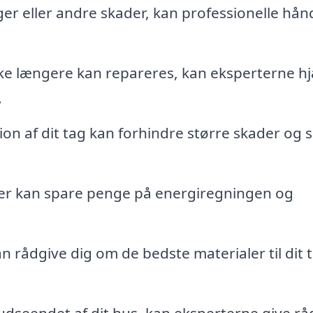
ger eller andre skader, kan professionelle hån
kke længere kan repareres, kan eksperterne h
.
n af dit tag kan forhindre større skader og s
er kan spare penge på energiregningen og
n rådgive dig om de bedste materialer til dit 
dseendet af dit hus, kan eksperterne give råd 