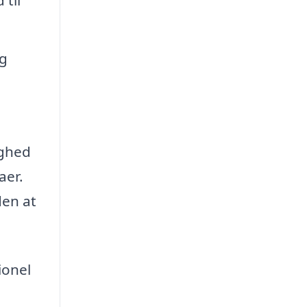
og
ighed
aer.
den at
ionel