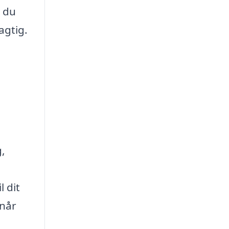
r du
agtig.
g,
l dit
 når