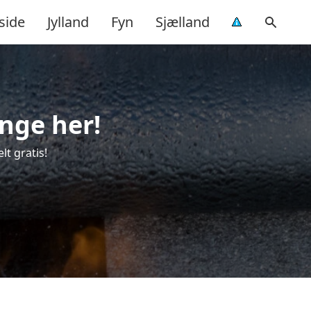
side
Jylland
Fyn
Sjælland
inge her!
lt gratis!