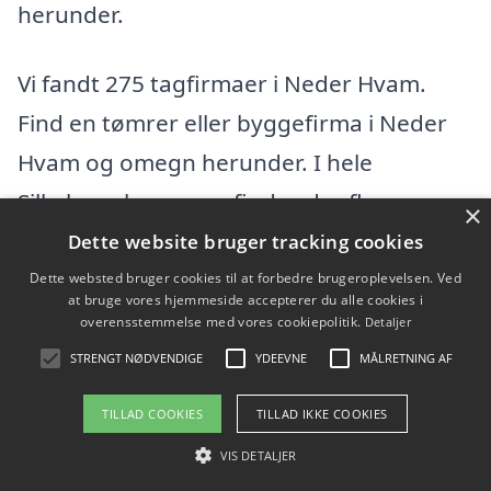
herunder.
Vi fandt 275 tagfirmaer i Neder Hvam.
Find en tømrer eller byggefirma i Neder
Hvam og omegn herunder. I hele
Silkeborg kommunefindes der flere
×
tagfirmaer, hvis du vil udvide din søgning
Dette website bruger tracking cookies
efter en dygtig tømrer.
Dette websted bruger cookies til at forbedre brugeroplevelsen. Ved
at bruge vores hjemmeside accepterer du alle cookies i
overensstemmelse med vores cookiepolitik.
Detaljer
3SH v/Bo Ross Mogensen
STRENGT NØDVENDIGE
YDEEVNE
MÅLRETNING AF
Lysbrolysningen 12, 8600 Silkeborg
TILLAD COOKIES
TILLAD IKKE COOKIES
Ansatte: 0
VIS DETALJER