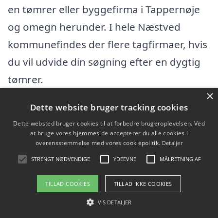
en tømrer eller byggefirma i Tappernøje
og omegn herunder. I hele Næstved
kommunefindes der flere tagfirmaer, hvis
du vil udvide din søgning efter en dygtig
tømrer.
×
Dette website bruger tracking cookies
4292 ApS
Dette websted bruger cookies til at forbedre brugeroplevelsen. Ved
at bruge vores hjemmeside accepterer du alle cookies i
Orionvej 69, 4700 Næstved
overensstemmelse med vores cookiepolitik.
Detaljer
Ansatte:
STRENGT NØDVENDIGE
YDEEVNE
MÅLRETNING AF
Startdato: 22. april 2021,
TILLAD COOKIES
TILLAD IKKE COOKIES
Virksomhedsform: Anpartsselskab
VIS DETALJER
CVR: 42330116